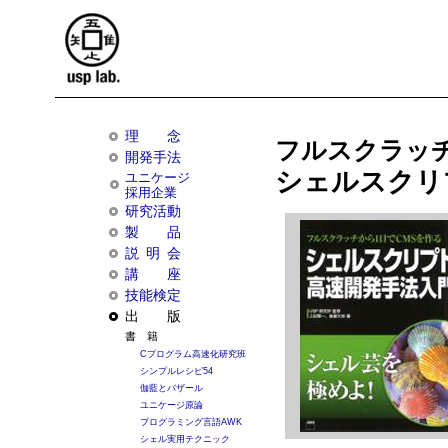
理念
フルスクラッチ
開発手法
シェルスクリ
ユニケージ
採用企業
研究活動
製品
説明会
講座
技能検定
出版
書籍
Cプログラム高速化研究班
シンプルレシピ54
伽藍とバザール
ユニケージ原論
プログラミング言語AWK
シェル実用テクニック