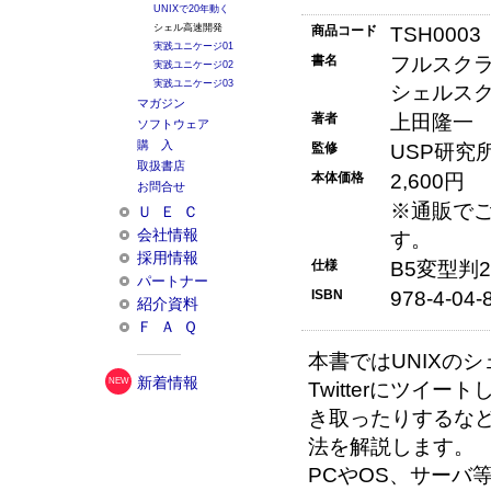
UNIXで20年動く
シェル高速開発
商品コード
TSH0003
実践ユニケージ01
書名
フルスクラ
実践ユニケージ02
実践ユニケージ03
シェルス
マガジン
著者
上田隆一
ソフトウェア
購入
監修
USP研究
取扱書店
本体価格
2,600円
お問合せ
※通販で
ＵＥＣ
会社情報
す。
採用情報
仕様
B5変型判2
パートナー
ISBN
978-4-04-
紹介資料
ＦＡＱ
本書ではUNIXの
新着情報
Twitterにツイ
き取ったりするな
法を解説します。
PCやOS、サーバ等の